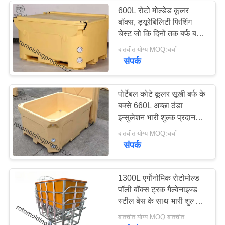
600L रोटो मोल्डेड कूलर
बॉक्स, ड्यूरेबिलिटी फिशिंग
चेस्ट जो कि दिनों तक बर्फ बनाए
रखता है
बातचीत योग्य MOQ:चर्चा
संपर्क
पोर्टेबल कोटे कूलर सूखी बर्फ के
बक्से 660L अच्छा ठंडा
इन्सुलेशन भारी शुल्क प्रदान
करना
बातचीत योग्य MOQ:चर्चा
संपर्क
1300L एर्गोनोमिक रोटोमोल्ड
पॉली बॉक्स ट्रक गैल्वेनाइज्ड
स्टील बेस के साथ भारी शुल्क
कपड़े ट्रॉली
बातचीत योग्य MOQ:बातचीत