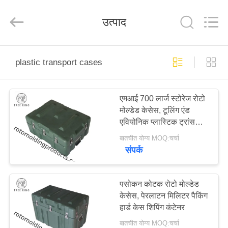
Treering
Plastics
CO.,
उत्पाद
ltd.
All
Rights
Reserved.
घर
plastic transport cases
उत्पादों
एमआई 700 लार्ज स्टोरेज रोटो
मोल्डेड केसेस, टूलिंग एंड
वीडियो
एवियोनिक प्लास्टिक ट्रांसपोर्ट
केस
बातचीत योग्य MOQ:चर्चा
हमारे
संपर्क
बारे
में
पसोकन कोटक रोटो मोल्डेड
केसेस, पेरलाटन मिलिटर पैकिंग
हार्ड केस शिपिंग कंटेनर
कारखाना
बातचीत योग्य MOQ:चर्चा