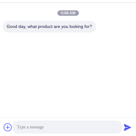
5:08 AM
लोकप्रिय श्रेणियां
सभी
Good day, what product are you looking for?
रोटोमोल्डिंग उत्पाद
पॉली बॉक्स ट्रक
रासायनिक खुराक टैंक
यूरो स्टैकिंग कंटेनर
कस्टम रोटो मोल्ड टैंक
ओपन टॉप बेलनाकार टैंक
एक्वापोनिक ग्रो बेड
IBC टैंक
सदस्यता लें