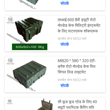
भ्रमण
संपर्क
गुणवत्ता
एमआई 600 हैवी ड्यूटी रोटो
मोल्डेड केस मिलिट्री इंस्ट्रूमेंट
नियंत्रण
के लिए वाटरप्रूफ शॉकप्रूफ
बातचीत योग्य MOQ:चर्चा
संपर्क
संपर्क
करें
MI820 * 580 * 320 एंटी-
एक
क्रैश रोटो मोल्डेड केस विथ
सिंगल लिड लाइटवेट
उद्धरण
बातचीत योग्य MOQ:चर्चा
का
संपर्क
अनुरोध
करें
सी फूड फूड ग्रेड के लिए 40
क्यूटी प्लास्टिक कैंपिंग यति