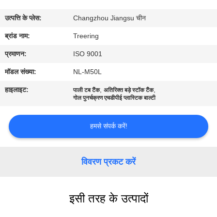
भ्रमण
उत्पत्ति के प्लेस:
Changzhou Jiangsu चीन
गुणवत्ता
ब्रांड नाम:
Treering
नियंत्रण
प्रमाणन:
ISO 9001
मॉडल संख्या:
NL-M50L
संपर्क
हाइलाइट:
,
,
पाली टब टैंक
अतिरिक्त बड़े स्टॉक टैंक
करें
गोल पुनर्चक्रण एचडीपीई प्लास्टिक बाल्टी
हमसे संपर्क करें!
एक
उद्धरण
विवरण प्रकट करें
का
अनुरोध
करें
इसी तरह के उत्पादों