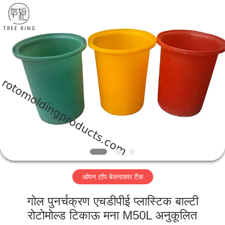
Treering
Plastics
CO.,
ltd.
All
Rights
Reserved.
घर
उत्पादों
वीडियो
हमारे
बारे
ओपन टॉप बेलनाकार टैंक
में
गोल पुनर्चक्रण एचडीपीई प्लास्टिक बाल्टी
कारखाना
रोटोमोल्ड टिकाऊ मना M50L अनुकूलित