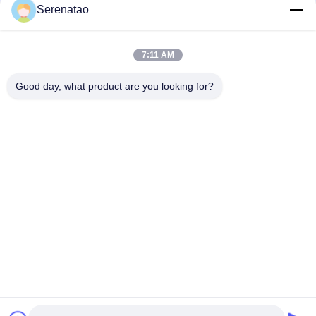
संपर्क
Serenatao
7:11 AM
लोकप्रिय श्रेणियां
सभी
Good day, what product are you looking for?
रोटोमोल्डिंग उत्पाद
पॉली बॉक्स ट्रक
रासायनिक खुराक टैंक
यूरो स्टैकिंग कंटेनर
कस्टम रोटो मोल्ड टैंक
ओपन टॉप बेलनाकार टैंक
एक्वापोनिक ग्रो बेड
IBC टैंक
सदस्यता लें