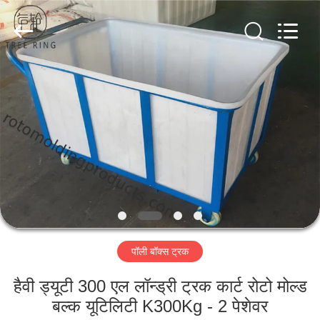
Treering
Plastics
CO.,
ltd.
All
Rights
Reserved.
घर
उत्पादों
वीडियो
हमारे
बारे
पॉली बॉक्स ट्रक
में
हैवी ड्यूटी 300 एल लॉन्ड्री ट्रक कार्ट रोटो मोल्ड
कारखाना
बल्क यूटिलिटी K300Kg - 2 पेशेवर