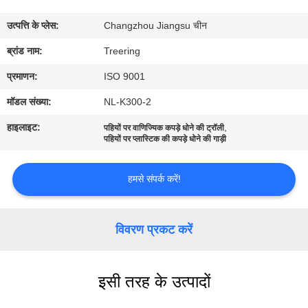
भ्रमण
उत्पत्ति के प्लेस:
Changzhou Jiangsu चीन
गुणवत्ता
ब्रांड नाम:
Treering
नियंत्रण
प्रमाणन:
ISO 9001
मॉडल संख्या:
NL-K300-2
संपर्क
हाइलाइट:
,
पहियों पर वाणिज्यिक कपड़े धोने की ट्रॉली
करें
पहियों पर प्लास्टिक की कपड़े धोने की गाड़ी
हमसे संपर्क करें!
एक
उद्धरण
विवरण प्रकट करें
का
अनुरोध
करें
इसी तरह के उत्पादों