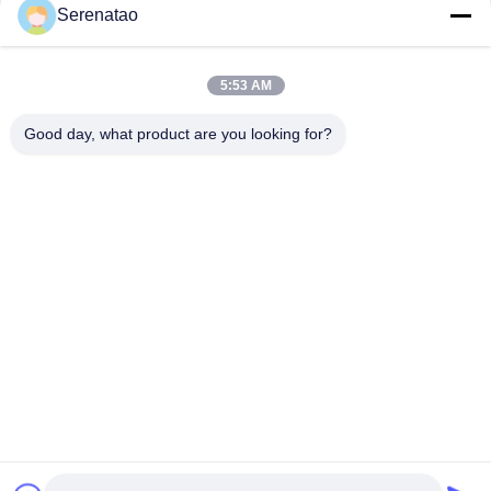
संपर्क
Serenatao
5:53 AM
लोकप्रिय श्रेणियां
सभी
Good day, what product are you looking for?
रोटोमोल्डिंग उत्पाद
पॉली बॉक्स ट्रक
रासायनिक खुराक टैंक
यूरो स्टैकिंग कंटेनर
कस्टम रोटो मोल्ड टैंक
ओपन टॉप बेलनाकार टैंक
एक्वापोनिक ग्रो बेड
IBC टैंक
सदस्यता लें