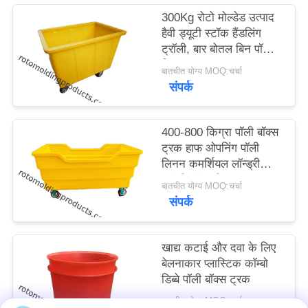
साइटमैप
300Kg रोटो मोल्डेड उत्पाद
हैवी ड्यूटी स्टॉक हैंडलिंग
ट्रॉली, बार बोतल बिन पॉली
PRIVACY
स्किप्स
बातचीत योग्य MOQ:चर्चा
POLICY
संपर्क
400-800 किग्रा पॉली बॉक्स
ट्रक हाफ ओपनिंग पॉली
लिनन कमर्शियल लॉन्ड्री
ट्रॉली ऑन व्हील्स
बातचीत योग्य MOQ:चर्चा
संपर्क
खाद्य कटाई और दवा के लिए
बेलनाकार प्लास्टिक कॉम्बो
डिब्बे पॉली बॉक्स ट्रक
बातचीत योग्य MOQ:चर्चा