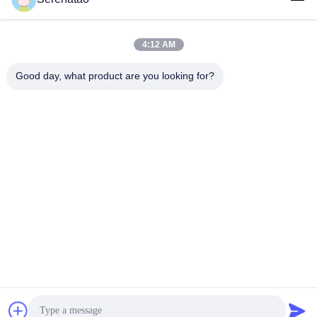
4:12 AM
लोकप्रिय श्रेणियां
सभी
Good day, what product are you looking for?
रोटोमोल्डिंग उत्पाद
पॉली बॉक्स ट्रक
रासायनिक खुराक टैंक
यूरो स्टैकिंग कंटेनर
कस्टम रोटो मोल्ड टैंक
ओपन टॉप बेलनाकार टैंक
एक्वापोनिक ग्रो बेड
IBC टैंक
सदस्यता लें