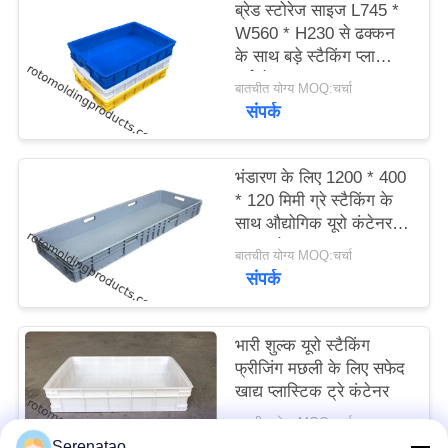
ब्रेड स्टोरेज साइज L745 *
साइटमैप
W560 * H230 से ढक्कन
के साथ बड़े स्टैकिंग प्लास्टिक
टर्नओवर बॉक्स
PRIVACY
बातचीत योग्य MOQ:चर्चा
संपर्क
POLICY
भंडारण के लिए 1200 * 400
* 120 मिमी ग्रे स्टैकिंग के
साथ औद्योगिक यूरो कंटेनर
खाद्य ट्रे
बातचीत योग्य MOQ:चर्चा
संपर्क
भारी शुल्क यूरो स्टैकिंग
फ्रीजिंग मछली के लिए सफेद
खाद्य प्लास्टिक ट्रे कंटेनर
बातचीत योग्य MOQ:चर्चा
संपर्क
Serenatao