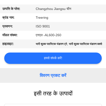
भ्रमण
उत्पत्ति के प्लेस:
Changzhou Jiangsu चीन
गुणवत्ता
ब्रांड नाम:
Treering
नियंत्रण
प्रमाणन:
ISO 9001
मॉडल संख्या:
एनएल -AL600-260
संपर्क
हाइलाइट:
,
भारी शुल्क प्लास्टिक भंडारण ट्रे
भारी शुल्क प्लास्टिक भंडारण बक्से
करें
हमसे संपर्क करें!
एक
उद्धरण
विवरण प्रकट करें
का
अनुरोध
इसी तरह के उत्पादों
करें