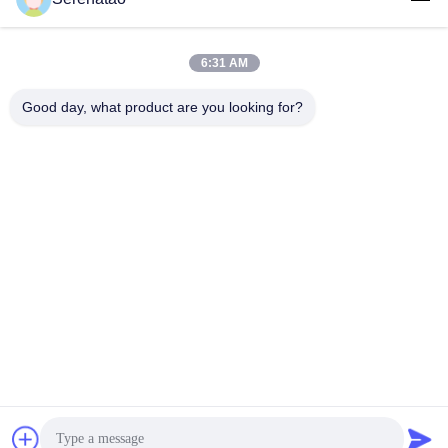
6:31 AM
लोकप्रिय श्रेणियां
सभी
Good day, what product are you looking for?
रोटोमोल्डिंग उत्पाद
पॉली बॉक्स ट्रक
रासायनिक खुराक टैंक
यूरो स्टैकिंग कंटेनर
कस्टम रोटो मोल्ड टैंक
ओपन टॉप बेलनाकार टैंक
एक्वापोनिक ग्रो बेड
IBC टैंक
सदस्यता लें