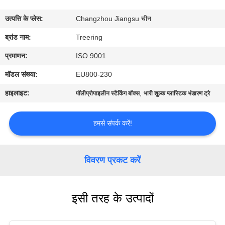
भ्रमण
उत्पत्ति के प्लेस:
Changzhou Jiangsu चीन
गुणवत्ता
ब्रांड नाम:
Treering
नियंत्रण
प्रमाणन:
ISO 9001
मॉडल संख्या:
EU800-230
संपर्क
हाइलाइट:
,
पॉलीप्रोपाइलीन स्टैकिंग बॉक्स
भारी शुल्क प्लास्टिक भंडारण ट्रे
करें
हमसे संपर्क करें!
एक
उद्धरण
विवरण प्रकट करें
का
अनुरोध
इसी तरह के उत्पादों
करें