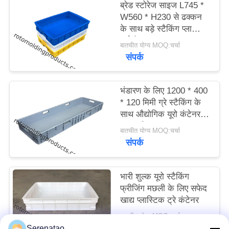
ब्रेड स्टोरेज साइज L745 *
साइटमैप
W560 * H230 से ढक्कन
के साथ बड़े स्टैकिंग प्लास्टिक
टर्नओवर बॉक्स
PRIVACY
बातचीत योग्य MOQ:चर्चा
संपर्क
POLICY
भंडारण के लिए 1200 * 400
* 120 मिमी ग्रे स्टैकिंग के
साथ औद्योगिक यूरो कंटेनर
खाद्य ट्रे
बातचीत योग्य MOQ:चर्चा
संपर्क
भारी शुल्क यूरो स्टैकिंग
फ्रीजिंग मछली के लिए सफेद
खाद्य प्लास्टिक ट्रे कंटेनर
बातचीत योग्य MOQ:चर्चा
संपर्क
Serenatao