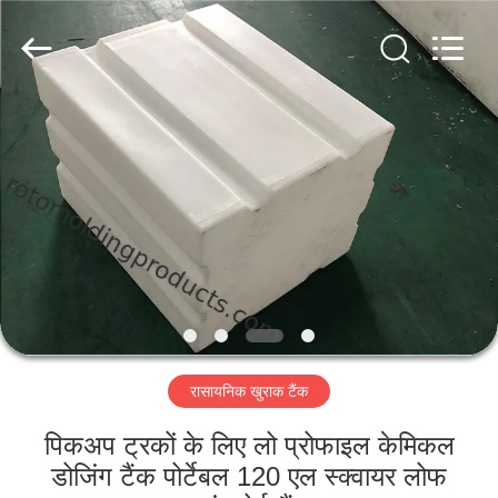
Treering
Plastics
CO.,
ltd.
All
Rights
Reserved.
घर
उत्पादों
वीडियो
हमारे
बारे
रासायनिक खुराक टैंक
में
पिकअप ट्रकों के लिए लो प्रोफाइल केमिकल
कारखाना
डोजिंग टैंक पोर्टेबल 120 एल स्क्वायर लोफ