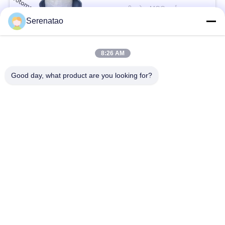
लीटर
बातचीत योग्य MOQ:चर्चा
संपर्क
Serenatao
8:26 AM
लोकप्रिय श्रेणियां
सभी
Good day, what product are you looking for?
रोटोमोल्डिंग उत्पाद
पॉली बॉक्स ट्रक
रासायनिक खुराक टैंक
यूरो स्टैकिंग कंटेनर
कस्टम रोटो मोल्ड टैंक
ओपन टॉप बेलनाकार टैंक
एक्वापोनिक ग्रो बेड
IBC टैंक