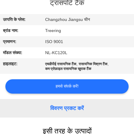
ट्रांसपोर्ट टैंक
भ्रमण
उत्पत्ति के प्लेस:
Changzhou Jiangsu चीन
गुणवत्ता
ब्रांड नाम:
Treering
नियंत्रण
प्रमाणन:
ISO 9001
संपर्क
मॉडल संख्या:
NL-KC120L
करें
हाइलाइट:
,
,
एचडीपीई रासायनिक टैंक
रासायनिक मिश्रण टैंक
कम प्रोफ़ाइल रासायनिक खुराक टैंक
एक
हमसे संपर्क करें!
उद्धरण
का
विवरण प्रकट करें
अनुरोध
करें
इसी तरह के उत्पादों