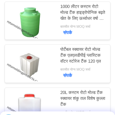
साइटमैप
1000 लीटर कस्टम रोटो
मोल्ड टैंक हाइड्रोपोनिक बढ़ते
खेत के लिए ऊर्ध्वाधर वर्षा जल
PRIVACY
भंडारण
बातचीत योग्य MOQ:चर्चा
POLICY
संपर्क
पोर्टेबल स्क्वायर रोटो मोल्ड
टैंक एलएलडीपीई प्लास्टिक
वॉटर स्टोरेज टैंक 120 एल
बातचीत योग्य MOQ:चर्चा
संपर्क
20L कस्टम रोटो मोल्ड टैंक
स्क्वायर शंकु तल विशेष कुल्ला
टैंक
बातचीत योग्य MOQ:चर्चा