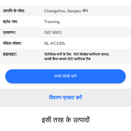
भ्रमण
उत्पत्ति के प्लेस:
Changzhou Jiangsu चीन
गुणवत्ता
ब्रांड नाम:
Treering
नियंत्रण
प्रमाणन:
ISO 9001
मॉडल संख्या:
NL-KC100L
संपर्क
हाइलाइट:
,
,
रोटोमोल्ड पानी के टैंक
रोटो मोल्डेड प्लास्टिक उत्पाद
करें
आरवी कैंपर कारवां रोटो प्लास्टिक टैंक
हमसे संपर्क करें!
एक
उद्धरण
विवरण प्रकट करें
का
अनुरोध
करें
इसी तरह के उत्पादों