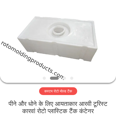
Treering
Plastics
CO.,
ltd.
All
Rights
Reserved.
घर
उत्पादों
वीडियो
हमारे
बारे
कस्टम रोटो मोल्ड टैंक
में
पीने और धोने के लिए आयताकार आरवी टूरिस्ट
कारखाना
कारवां रोटो प्लास्टिक टैंक कंटेनर