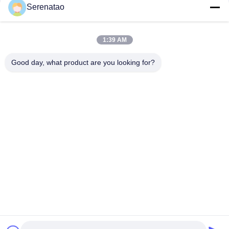
संपर्क
Serenatao
1:39 AM
लोकप्रिय श्रेणियां
सभी
Good day, what product are you looking for?
रोटोमोल्डिंग उत्पाद
पॉली बॉक्स ट्रक
रासायनिक खुराक टैंक
यूरो स्टैकिंग कंटेनर
कस्टम रोटो मोल्ड टैंक
ओपन टॉप बेलनाकार टैंक
एक्वापोनिक ग्रो बेड
IBC टैंक
सदस्यता लें