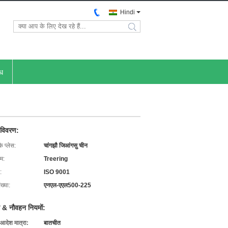
Hindi
search
ोध
 विवरण:
के प्लेस:
चांगझौ जिआंगसु चीन
ाम:
Treering
:
ISO 9001
ख्या:
एनएल-एएल500-225
 & नौवहन नियमों:
 आदेश मात्रा:
बातचीत