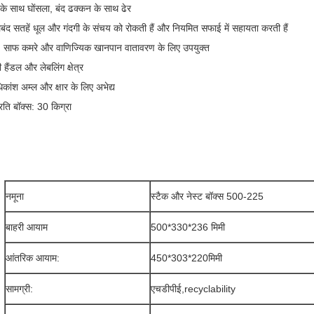
के साथ घोंसला, बंद ढक्कन के साथ ढेर
ंद सतहें धूल और गंदगी के संचय को रोकती हैं और नियमित सफाई में सहायता करती हैं
त्रों, साफ कमरे और वाणिज्यिक खानपान वातावरण के लिए उपयुक्त
ी हैंडल और लेबलिंग क्षेत्र
ांश अम्ल और क्षार के लिए अभेद्य
्रति बॉक्स: 30 किग्रा
नमूना
स्टैक और नेस्ट बॉक्स 500-225
बाहरी आयाम
500*330*236 मिमी
आंतरिक आयाम:
450*303*220
मिमी
सामग्री:
एचडीपीई
,
recyclability