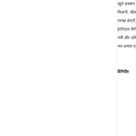
खुले ढक्कन 
चिकनी, सीलब
स्वच्छ क्षे
इंटीग्रल कैर
नमी और अधिक
भार क्षमता प
विनिर्देश