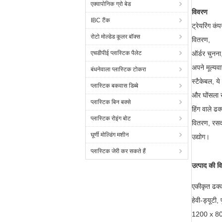
एक्वापोनिक ग्रो बेड
विवरण
IBC टैंक
ट्रेयरिंग कं
रोटो मोल्डेड कूलर बॉक्स
वितरण,
एचडीपीई प्लास्टिक पैलेट
ऑर्डर चुनना
अपने मूल्यव
बंधनेवाला प्लास्टिक टोकरा
स्टैकेबल, य
प्लास्टिक बकवास डिब्बे
और घोंसला 
प्लास्टिक बिन बक्से
हिंग वाले ढक
प्लास्टिक रोइंग बोट
वितरण, रसद,
घूर्णी मोल्डिंग मशीन
उद्योग।
प्लास्टिक जेरी कर सकते हैं
उत्पाद की वि
एकीकृत ढक्क
हेवी-ड्यूटी,
1200 x 800