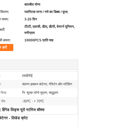
बातचीत योग्य
ग विवरण:
प्लास्टिक ताना / गत्ते का डिब्बा / फूस;
के समय:
3-20 दिन
टी/टी, एल/सी, डी/ए, डी/पी, वेस्टर्न यूनियन,
्तें:
मनीग्राम
की क्षमता:
10000PCS प्रति माह
क करें
:
एचडीपीई
ा:
संलग्न ढक्कन कंटेनर, नेस्टिंग और स्टैकिंग
चिन्ह:
नि: शुल्क लोगो मुद्रण, समुद्भरण
 रोष:
-30ºC - + 70ºC
स
हिंगेड लिड्स यूरो स्टोरेज बॉक्स
,
टेनर - लिडेड क्रेट