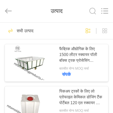
Treering
Plastics
CO.,
उत्पाद
ltd.
All
Rights
Reserved.
घर
50
सभी उत्पाद
रोटोमोल्डिंग उत्पाद
उत्पादों
फैब्रिक औद्योगिक के लिए
1500 लीटर स्क्वायर पॉली
वीडियो
बॉक्स ट्रक प्रोसेसिंग
टेक्सटाइल
बातचीत योग्य MOQ:चर्चा
हमारे
संपर्क
61
बारे
में
पिकअप ट्रकों के लिए लो
पॉली बॉक्स ट्रक
प्रोफाइल केमिकल डोजिंग टैंक
पोर्टेबल 120 एल स्क्वायर लोफ
कारखाना
ट्रांसपोर्ट टैंक
बातचीत योग्य MOQ:चर्चा