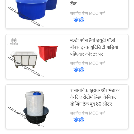
टैंक
साइटमैप
बातचीत योग्य MOQ:चर्चा
संपर्क
34
PRIVACY
POLICY
कस्टम रोटो मोल्ड टैंक
मल्टी पर्पस हैवी ड्यूटी पॉली
बॉक्स ट्रक यूटिलिटी गाड़ियां
पहिएदार कॉस्टर पर
बातचीत योग्य MOQ:चर्चा
संपर्क
31
रासायनिक खुराक और भंडारण
के लिए रोटोमोल्डिंग केमिकल
ओपन टॉप बेलनाकार टैंक
डोजिंग टैंक बुंद 80 लीटर
बातचीत योग्य MOQ:चर्चा
संपर्क