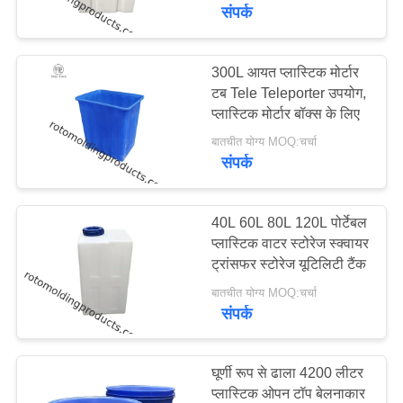
भ्रमण
संपर्क
गुणवत्ता
300L आयत प्लास्टिक मोर्टार
48
टब Tele Teleporter उपयोग,
नियंत्रण
प्लास्टिक मोर्टार बॉक्स के लिए
रासायनिक खुराक टैंक
बातचीत योग्य MOQ:चर्चा
संपर्क
संपर्क
करें
40L 60L 80L 120L पोर्टेबल
एक
प्लास्टिक वाटर स्टोरेज स्क्वायर
ट्रांसफर स्टोरेज यूटिलिटी टैंक
33
उद्धरण
बातचीत योग्य MOQ:चर्चा
का
संपर्क
यूरो स्टैकिंग कंटेनर
अनुरोध
करें
घूर्णी रूप से ढाला 4200 लीटर
प्लास्टिक ओपन टॉप बेलनाकार