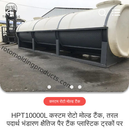
Treering
Plastics
CO.,
ltd.
All
Rights
Reserved.
घर
उत्पादों
वीडियो
हमारे
बारे
कस्टम रोटो मोल्ड टैंक
में
HPT10000L कस्टम रोटो मोल्ड टैंक, तरल
कारखाना
पदार्थ भंडारण क्षैतिज पैर टैंक प्लास्टिक ट्रकों पर