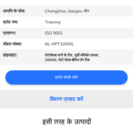
भ्रमण
उत्पत्ति के प्लेस:
Changzhou Jiangsu चीन
गुणवत्ता
ब्रांड नाम:
Treering
नियंत्रण
प्रमाणन:
ISO 9001
मॉडल संख्या:
NL-HPT10000L
संपर्क
हाइलाइट:
,
,
रोटोमोल्ड पानी के टैंक
घूर्णी मोल्डिंग उत्पाद
करें
10000L रोटो मोल्ड क्षैतिज लेग टैंक
हमसे संपर्क करें!
एक
उद्धरण
विवरण प्रकट करें
का
अनुरोध
करें
इसी तरह के उत्पादों