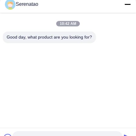
संपर्क
Serenatao
10:42 AM
लोकप्रिय श्रेणियां
सभी
Good day, what product are you looking for?
रोटोमोल्डिंग उत्पाद
पॉली बॉक्स ट्रक
रासायनिक खुराक टैंक
यूरो स्टैकिंग कंटेनर
कस्टम रोटो मोल्ड टैंक
ओपन टॉप बेलनाकार टैंक
एक्वापोनिक ग्रो बेड
IBC टैंक
सदस्यता लें